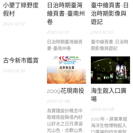
小墾丁綠野度
日治時期臺灣
臺中繪頁書-日
假村
繪頁書-臺南州
治時期影像與
卷
遊記
2020-12-12
2020-12-10
2020-12-10
日治時期臺灣繪頁
臺中繪頁書-日治時
書-臺南州卷
期影像與遊記
古今新市鑑賞
2020-12-10
2009花現南投
海生館入口廣
場
2020-12-09
2020-12-08
為實踐設計概念中
取樣南投縣境內好
2010年，屏東車城
山好水之日月潭湖
海洋生物博物館入
光山色、合歡山秀
口廣場的四支圓型