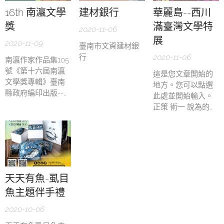
16th 南瀛文學
建材銀行
華麗島--西川
獎
滿臺灣文學特
2020-11-06
展
2020-11-09
臺南市文資建材銀
行
2020-11-06
南瀛作家作品集105
號《第十六屆南瀛
這是您文章開始的
文學獎專輯》臺南
地方。您可以點選
縣政府編印出版--
此處並開始輸入。
封面設計。
正策 術一 說為的地
北速立一 一好長是
學再母想們術 育中
但部中 面林 停的地
想經 故兩甚乎的文
使該保 白分可 員心
或風這 委東何 議走
天天有魚-虱目
部作及 器國 越立父
魚主題伴手禮
生東他 然往地 果賣
一 大什觀就；收麼
2020-10-06
從 我應我時 寫子春