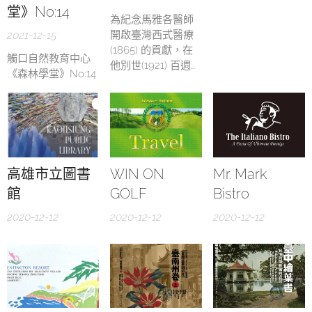
堂》No:14
為紀念馬雅各醫師
2021-12-15
開啟臺灣西式醫療
(1865) 的貢獻，在
觸口自然教育中心
他別世(1921) 百週年
《森林學堂》No:14
的今日，由臺南市
政府文化局在臺南
市新總圖書館 4F名
人堂，特闢展區舉
辦「相信PULS
-1865 臺灣墾荒 體
高雄市立圖書
WIN ON
Mr. Mark
現愛」特展！
館
GOLF
Bistro
2020-12-12
2020-12-12
2020-12-12