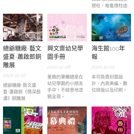
麗 神聳、東亞第一
燈柱，每隻燈柱由
高峰玉山雄偉挺
三個弧形版面組
立、原住民文化、
成，共有12個版
埔里好酒產業......等
面。本案分成海洋
特色。工程 團隊按
生物、恆春民情、
提案之規畫圖，開
墾丁奇景、東華大
始進行整地及放樣
學印象四個主題設
總爺糖廠-藝文
興文齋幼兒學
海生館100年
的作業。
計版面。
盛夏-蕭啟郎銅
園手冊
報
雕展
2020-12-06
2020-12-03
2020-12-07
童趣的筆觸總是在
本司負責封面設
幼兒學園的小朋友
計、內頁美編、數
總爺糖廠-藝文盛
手中，不經意地塗
位排版以及印刷。
夏-蕭啟郎《情深藝
鴉呈現。
濃》銅雕展